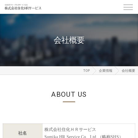
会社概要
TOP
企業情報
会社概要
ABOUT US
株式会社住化ＨＲサービス
社名
Sumika HR Service Co., Ltd.
（略称
SHS
）