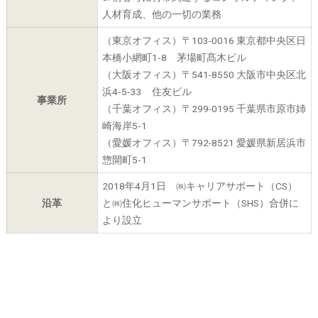
人材育成、他の一切の業務
（東京オフィス）〒103-0016 東京都中央区日
本橋小網町1‐8 茅場町髙木ビル
（大阪オフィス）〒541-8550 大阪市中央区北
浜4‐5‐33 住友ビル
事業所
（千葉オフィス）〒299-0195 千葉県市原市姉
崎海岸5‐1
（愛媛オフィス）〒792-8521 愛媛県新居浜市
惣開町5‐1
2018年4月1日 ㈱キャリアサポート（CS）
沿革
と㈱住化ヒューマンサポート（SHS）合併に
より設立